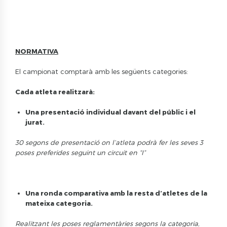
NORMATIVA
El campionat comptarà amb les següents categories:
Cada atleta realitzarà:
Una presentació individual davant del públic i el
jurat.
30 segons de presentació on l’atleta podrà fer les seves 3
poses preferides seguint un circuit en “I”
Una ronda comparativa amb la resta d’atletes de la
mateixa categoria.
Realitzant les poses reglamentàries segons la categoria,