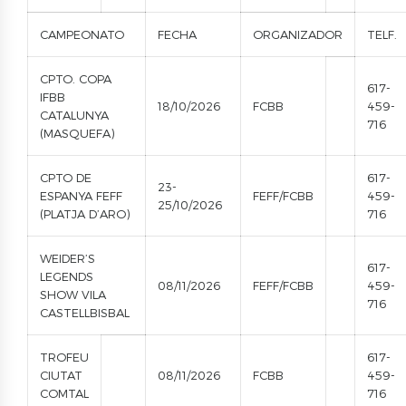
CAMPEONATO
FECHA
ORGANIZADOR
TELF.
CPTO. COPA
617-
IFBB
18/10/2026
FCBB
459-
CATALUNYA
716
(MASQUEFA)
CPTO DE
617-
23-
ESPANYA FEFF
FEFF/FCBB
459-
25/10/2026
(PLATJA D’ARO)
716
WEIDER’S
617-
LEGENDS
08/11/2026
FEFF/FCBB
459-
SHOW VILA
716
CASTELLBISBAL
TROFEU
617-
CIUTAT
08/11/2026
FCBB
459-
COMTAL
716