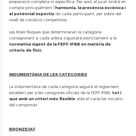
preparació completa ni específica. Per això, el jurat tindrà en
compte principalment l’
harmonia, la presència escènica i
el potencial esportiu
de cada participant, per sobre del
nivell de condició competitiva.
Les línies físiques que determinaran la categoria
corresponent a cada atleta s’ajustarà estrictament a la
normativa vigent de la FEFF-IFBB en matèria de
criteris de físic.
INDUMENTÀRIA DE LES CATEGORIES
La indumentària de cada categoria seguirà el reglament
establert per a les categories oficials de la FEFF-IFBB,
tot i
que amb un criteri més flexible
atès el caràcter iniciàtic
del campionat.
BRONZEJAT