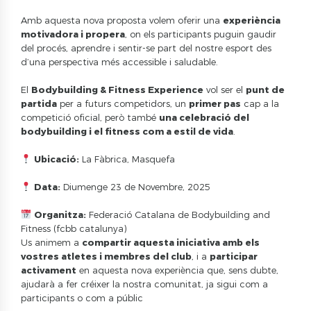
Amb aquesta nova proposta volem oferir una
experiència
motivadora i propera
, on els participants puguin gaudir
del procés, aprendre i sentir-se part del nostre esport des
d’una perspectiva més accessible i saludable.
El
Bodybuilding & Fitness Experience
vol ser el
punt de
partida
per a futurs competidors, un
primer pas
cap a la
competició oficial, però també
una celebració del
bodybuilding i el fitness com a estil de vida
.
Ubicació:
La Fàbrica, Masquefa
Data:
Diumenge 23 de Novembre, 2025
Organitza:
Federació Catalana de Bodybuilding and
Fitness (fcbb catalunya)
Us animem a
compartir aquesta iniciativa amb els
vostres atletes i membres del club
, i a
participar
activament
en aquesta nova experiència que, sens dubte,
ajudarà a fer créixer la nostra comunitat, ja sigui com a
participants o com a públic