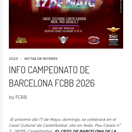
2023
NOTAS DE INTERES
INFO CAMPEONATO DE
BARCELONA FCBB 2026
by FCBB
El próximo día 17 de Mayo, domingo, se celebrará en el
Casal Cultural de Castellbisbal ,sito en Avda. Pau Casals nº
7 , 08755, Castellbisbal
,
EL CPTO. DE BARCELONA DE LA