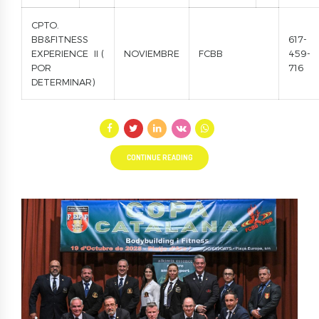
CPTO.
BB&FITNESS
617-
EXPERIENCE II (
NOVIEMBRE
FCBB
459-
POR
716
DETERMINAR)
CONTINUE READING