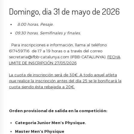
Domingo, dia 31 de mayo de 2026
8.00
horas
,
Pesaje
.
09.30
horas
,
Semifinales
y
finales
.
Para inscripciones e información, llama al teléfono
617459716 de 17 a 19 horas o a través del correo
secretaria@ifbb-catalunya.com
(IFBB-CATALUNYA).
FECHA
LIMITE DE INSCRIPCIÓN 27/05/2026
La cuota de inscripción será de 30€. A todo aquel atleta
que realice la inscripción antes del día 25 se le bonificará la
cuota siendo ésta rebajada a 20€.
Orden provisional de salida en la competición:
Categoria Junior Men’s Physique.
Master Men’s Physique