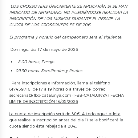
LOS CROSSOVERS ÚNICAMENTE SE APLICARÁN SI SE HAN
INDICADO DE ANTEMANO, NO PUEDIÉNDOSE REALIZAR LA
INSCRIPCIÓN DE LOS MISMOS DURANTE EL PESAJE. LA
CUOTA DE LOS CROSSOVERS ES DE 20€.
El
programa
y horario del
campeonato
será
el
siguiente
:
Domingo, dia 17 de mayo de 2026
8.00
horas
,
Pesaje
.
09.30
horas
,
Semifinales
y
finales
.
Para inscripciones e información, llama al teléfono
617459716 de 17 a 19 horas o a través del correo
secretaria@ifbb-catalunya.com
(IFBB-CATALUNYA).
FECHA
LIMITE DE INSCRIPCIÓN 13/05/2026
La cuota de inscripción será de 30€. A todo aquel atleta
que realice la inscripción antes del dia 11 se le bonificará la
cuota siendo ésta rebajada a 20€.