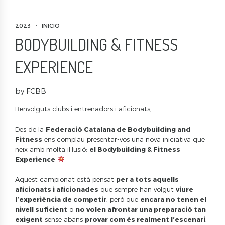
2023
INICIO
BODYBUILDING & FITNESS
EXPERIENCE
by FCBB
Benvolguts clubs i entrenadors i aficionats,
Des de la
Federació Catalana de Bodybuilding and
Fitness
ens complau presentar-vos una nova iniciativa que
neix amb molta il·lusió:
el Bodybuilding & Fitness
Experience
Aquest campionat està pensat
per a tots aquells
aficionats i aficionades
que sempre han volgut
viure
l’experiència de competir
, però que
encara no tenen el
nivell suficient
o
no volen afrontar una preparació tan
exigent
sense abans
provar com és realment l’escenari
.