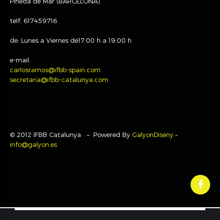
Pineda de Mar (BARCELONA)
telf: 617459716
de: Lunes a Viernes de17:00 h a 19:00 h
e-mail:
carlosramos@ifbb-spain.com
secretaria@ifbb-catalunya.com
© 2012 IFBB Catalunya – Powered By
GalyonDiseny –
info@galyon.es