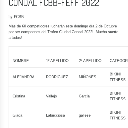
CONDAL FCBB-FEFF 2022
by FCBB
Más de 60 competidores lucharán este domingo día 2 de Octubre
por ser campeones del Trofeo Ciudad Condal 2022!! Mucha suerte
a todos!
NOMBRE
1º APELLIDO
2º APELLIDO
CATEGOR
BIKINI
ALEJANDRA
RODRIGUEZ
MIÑONES
FITNESS
BIKINI
Cristina
Vallejo
Garcia
FITNESS
BIKINI
Giada
Labricciosa
gallese
FITNESS