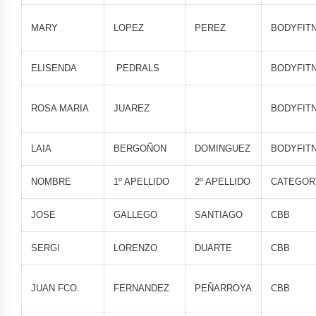
MARY
LOPEZ
PEREZ
BODYFIT
ELISENDA
PEDRALS
BODYFIT
ROSA MARIA
JUAREZ
BODYFIT
LAIA
BERGOÑON
DOMINGUEZ
BODYFIT
NOMBRE
1º APELLIDO
2º APELLIDO
CATEGOR
JOSE
GALLEGO
SANTIAGO
CBB
SERGI
LORENZO
DUARTE
CBB
JUAN FCO.
FERNANDEZ
PEÑARROYA
CBB