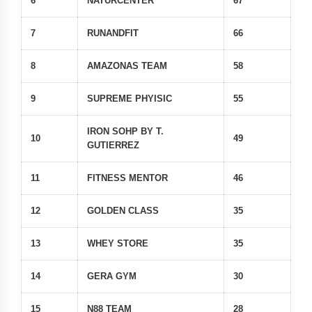
6
NATURCENTER
67
7
RUNANDFIT
66
8
AMAZONAS TEAM
58
9
SUPREME PHYISIC
55
IRON SOHP BY T.
10
49
GUTIERREZ
11
FITNESS MENTOR
46
12
GOLDEN CLASS
35
13
WHEY STORE
35
14
GERA GYM
30
15
N88 TEAM
28