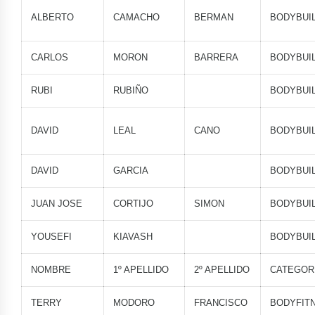
ALBERTO
CAMACHO
BERMAN
BODYBUI
CARLOS
MORON
BARRERA
BODYBUI
RUBI
RUBIÑO
BODYBUI
DAVID
LEAL
CANO
BODYBUI
DAVID
GARCIA
BODYBUI
JUAN JOSE
CORTIJO
SIMON
BODYBUI
YOUSEFI
KIAVASH
BODYBUI
NOMBRE
1º APELLIDO
2º APELLIDO
CATEGOR
TERRY
MODORO
FRANCISCO
BODYFIT