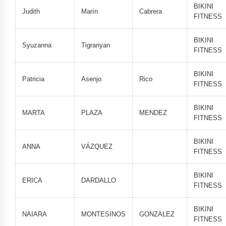
BIKINI
Judith
Marín
Cabrera
FITNESS
BIKINI
Syuzanna
Tigranyan
FITNESS
BIKINI
Patricia
Asenjo
Rico
FITNESS
BIKINI
MARTA
PLAZA
MENDEZ
FITNESS
BIKINI
ANNA
VÁZQUEZ
FITNESS
BIKINI
ERICA
DARDALLO
FITNESS
BIKINI
NAIARA
MONTESINOS
GONZALEZ
FITNESS