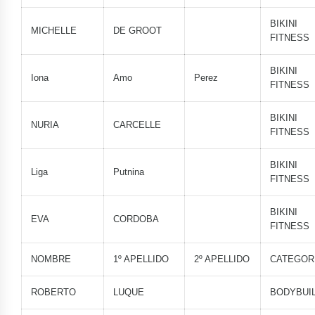
BIKINI
MICHELLE
DE GROOT
FITNESS
BIKINI
Iona
Amo
Perez
FITNESS
BIKINI
NURIA
CARCELLE
FITNESS
BIKINI
Liga
Putnina
FITNESS
BIKINI
EVA
CORDOBA
FITNESS
NOMBRE
1º APELLIDO
2º APELLIDO
CATEGOR
ROBERTO
LUQUE
BODYBUI