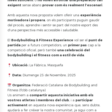
nivell suficient
o
no volen afrontar una preparació tan
exigent
sense abans
provar com és realment l’escenari
.
Amb aquesta nova proposta volem oferir una
experiència
motivadora i propera
, on els participants puguin gaudir
del procés, aprendre i sentir-se part del nostre esport des
d’una perspectiva més accessible i saludable.
El
Bodybuilding & Fitness Experience
vol ser el
punt de
partida
per a futurs competidors, un
primer pas
cap a la
competició oficial, però també
una celebració del
bodybuilding i el fitness com a estil de vida
.
Ubicació:
La Fàbrica, Masquefa
Data:
Diumenge 23 de Novembre, 2025
Organitza:
Federació Catalana de Bodybuilding and
Fitness (fcbb catalunya)
Us animem a
compartir aquesta iniciativa amb els
vostres atletes i membres del club
, i a
participar
activament
en aquesta nova experiència que, sens dubte,
ajudarà a fer créixer la nostra comunitat, ja sigui com a