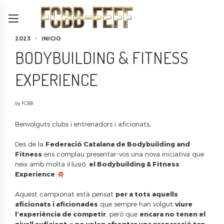
2023
INICIO
BODYBUILDING & FITNESS
EXPERIENCE
by FCBB
Benvolguts clubs i entrenadors i aficionats,
Des de la
Federació Catalana de Bodybuilding and
Fitness
ens complau presentar-vos una nova iniciativa que
neix amb molta il·lusió:
el Bodybuilding & Fitness
Experience
Aquest campionat està pensat
per a tots aquells
aficionats i aficionades
que sempre han volgut
viure
l’experiència de competir
, però que
encara no tenen el