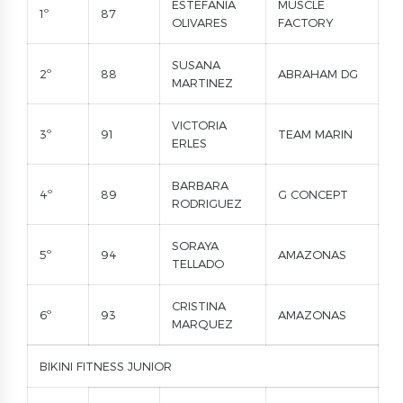
ESTEFANIA
MUSCLE
1º
87
OLIVARES
FACTORY
SUSANA
2º
88
ABRAHAM DG
MARTINEZ
VICTORIA
3º
91
TEAM MARIN
ERLES
BARBARA
4º
89
G CONCEPT
RODRIGUEZ
SORAYA
5º
94
AMAZONAS
TELLADO
CRISTINA
6º
93
AMAZONAS
MARQUEZ
BIKINI FITNESS JUNIOR