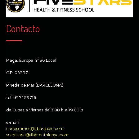
Contacto
Plaça. Europa nº 36 Local
C.P. 08397
Pineda de Mar (BARCELONA)
telf: 617459716
de: Lunes a Viernes de17:00 h a 19:00 h
e-mail:
carlosramos@ifbb-spain.com
secretaria@ifbb-catalunya.com