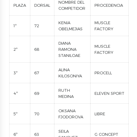
NOMBRE DEL
PLAZA
DORSAL
PROCEDENCIA
COMPETIDOR
KENIA
MUSCLE
1º
72
OBELMEJIAS
FACTORY
DIANA
MUSCLE
2º
68
RAMONA
FACTORY
STANILOAE
ALINA
3º
67
PROCELL
KILOSONIYA
RUTH
4º
69
ELEVEN SPORT
MEDINA
OKSANA
5º
70
LIBRE
FJODOROVA
SEILA
6º
63
G CONCEPT