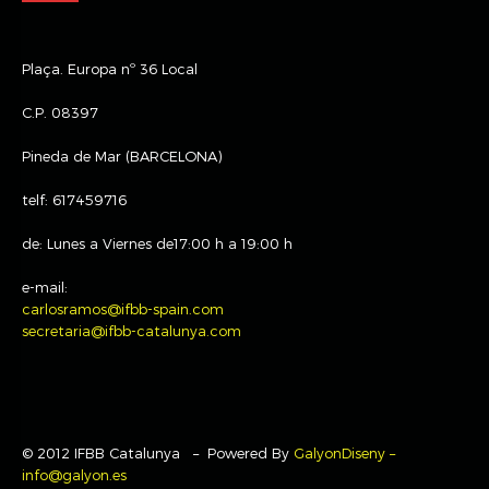
Plaça. Europa nº 36 Local
C.P. 08397
Pineda de Mar (BARCELONA)
telf: 617459716
de: Lunes a Viernes de17:00 h a 19:00 h
e-mail:
carlosramos@ifbb-spain.com
secretaria@ifbb-catalunya.com
© 2012 IFBB Catalunya – Powered By
GalyonDiseny –
info@galyon.es