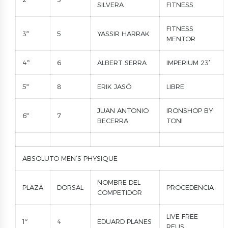
SILVERA
FITNESS
FITNESS
3º
5
YASSIR HARRAK
MENTOR
4º
6
ALBERT SERRA
IMPERIUM 23′
5º
8
ERIK JASÓ
LIBRE
JUAN ANTONIO
IRONSHOP BY
6º
7
BECERRA
TONI
ABSOLUTO MEN’S PHYSIQUE
NOMBRE DEL
PLAZA
DORSAL
PROCEDENCIA
COMPETIDOR
LIVE FREE
1º
4
EDUARD PLANES
REUS