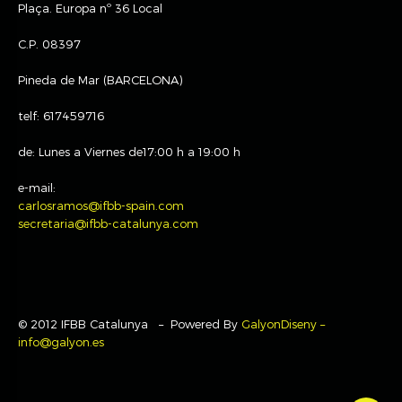
Plaça. Europa nº 36 Local
C.P. 08397
Pineda de Mar (BARCELONA)
telf: 617459716
de: Lunes a Viernes de17:00 h a 19:00 h
e-mail:
carlosramos@ifbb-spain.com
secretaria@ifbb-catalunya.com
© 2012 IFBB Catalunya – Powered By
GalyonDiseny –
info@galyon.es