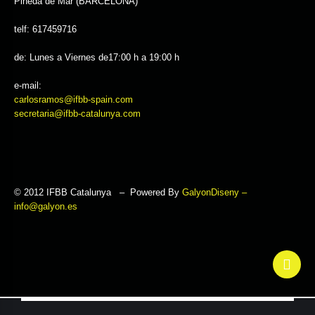
Pineda de Mar (BARCELONA)
telf: 617459716
de: Lunes a Viernes de17:00 h a 19:00 h
e-mail:
carlosramos@ifbb-spain.com
secretaria@ifbb-catalunya.com
© 2012 IFBB Catalunya – Powered By
GalyonDiseny –
info@galyon.es