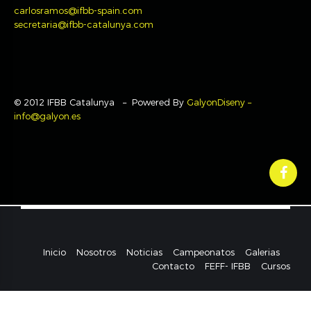
carlosramos@ifbb-spain.com
secretaria@ifbb-catalunya.com
© 2012 IFBB Catalunya – Powered By
GalyonDiseny –
info@galyon.es
Inicio
Nosotros
Noticias
Campeonatos
Galerias
Contacto
FEFF- IFBB
Cursos