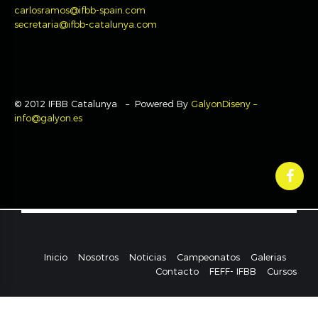
carlosramos@ifbb-spain.com
secretaria@ifbb-catalunya.com
© 2012 IFBB Catalunya – Powered By
GalyonDiseny –
info@galyon.es
Inicio
Nosotros
Noticias
Campeonatos
Galerias
Contacto
FEFF- IFBB
Cursos