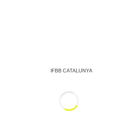
19
s Noticias
Esponsors