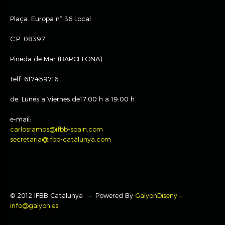
Plaça. Europa nº 36 Local
C.P. 08397
Pineda de Mar (BARCELONA)
telf: 617459716
de: Lunes a Viernes de17:00 h a 19:00 h
e-mail:
carlosramos@ifbb-spain.com
secretaria@ifbb-catalunya.com
© 2012 IFBB Catalunya – Powered By
GalyonDiseny –
info@galyon.es