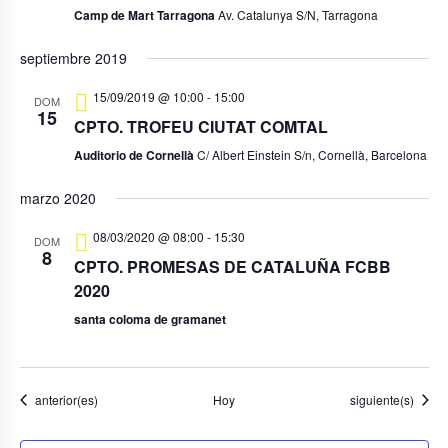
Camp de Mart Tarragona
Av. Catalunya S/N, Tarragona
septiembre 2019
15/09/2019 @ 10:00
-
15:00
DOM
15
CPTO. TROFEU CIUTAT COMTAL
Auditorio de Cornellà
C/ Albert Einstein S/n, Cornellà, Barcelona
marzo 2020
08/03/2020 @ 08:00
-
15:30
DOM
8
CPTO. PROMESAS DE CATALUÑA FCBB
2020
santa coloma de gramanet
Eventos
Eventos
anterior(es)
Hoy
siguiente(s)