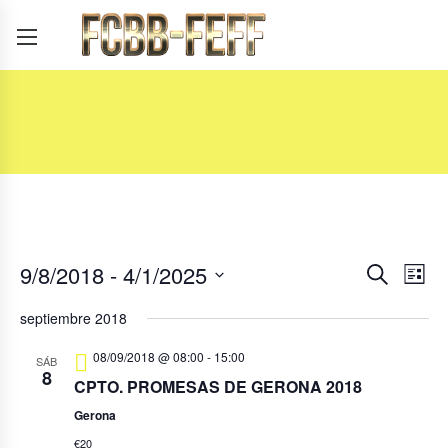
9/8/2018
 - 
4/1/2025
Navega
Nav
Buscar
Lista
de
Seleccionar
de
septiembre 2018
fecha.
vist
búsque
08/09/2018 @ 08:00
-
15:00
de
SÁB
8
y
CPTO. PROMESAS DE GERONA 2018
Eve
Gerona
vistas
€20