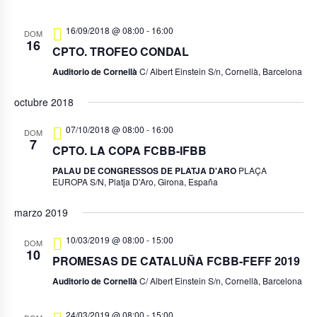
de
16/09/2018 @ 08:00
-
16:00
DOM
Evento
16
CPTO. TROFEO CONDAL
Auditorio de Cornellà
C/ Albert Einstein S/n, Cornellà, Barcelona
octubre 2018
07/10/2018 @ 08:00
-
16:00
DOM
7
CPTO. LA COPA FCBB-IFBB
PALAU DE CONGRESSOS DE PLATJA D'ARO
PLAÇA
EUROPA S/N, Platja D'Aro, Girona, España
marzo 2019
10/03/2019 @ 08:00
-
15:00
DOM
10
PROMESAS DE CATALUÑA FCBB-FEFF 2019
Auditorio de Cornellà
C/ Albert Einstein S/n, Cornellà, Barcelona
24/03/2019 @ 08:00
-
15:00